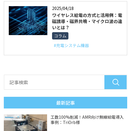
2025/04/18
ワイヤレス給電の方式と活用例：電
磁誘導・磁界共鳴・マイクロ波の違
いとは？
コラム
#充電システム機器
最新記事
工数100%削減！AMR向け無線給電導入
事例：TriOrb様