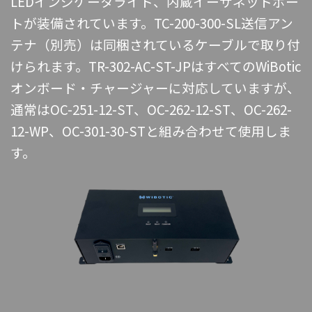
LEDインジケータライト、内蔵イーサネットポー
トが装備されています。TC-200-300-SL送信アン
テナ（別売）は同梱されているケーブルで取り付
けられます。TR-302-AC-ST-JPはすべてのWiBotic
オンボード・チャージャーに対応していますが、
通常はOC-251-12-ST、OC-262-12-ST、OC-262-
12-WP、OC-301-30-STと組み合わせて使用しま
す。